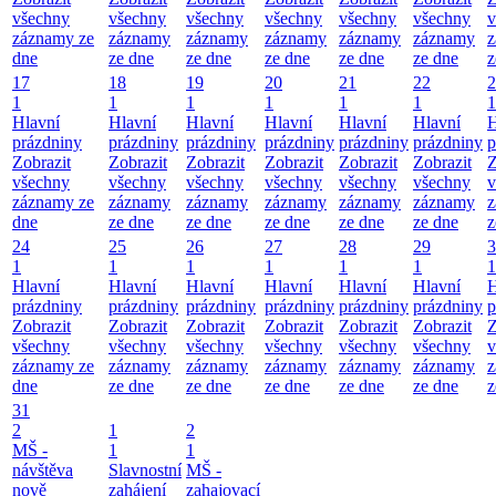
všechny
všechny
všechny
všechny
všechny
všechny
v
záznamy ze
záznamy
záznamy
záznamy
záznamy
záznamy
z
dne
ze dne
ze dne
ze dne
ze dne
ze dne
z
17
18
19
20
21
22
2
1
1
1
1
1
1
1
Hlavní
Hlavní
Hlavní
Hlavní
Hlavní
Hlavní
H
prázdniny
prázdniny
prázdniny
prázdniny
prázdniny
prázdniny
p
Zobrazit
Zobrazit
Zobrazit
Zobrazit
Zobrazit
Zobrazit
Z
všechny
všechny
všechny
všechny
všechny
všechny
v
záznamy ze
záznamy
záznamy
záznamy
záznamy
záznamy
z
dne
ze dne
ze dne
ze dne
ze dne
ze dne
z
24
25
26
27
28
29
3
1
1
1
1
1
1
1
Hlavní
Hlavní
Hlavní
Hlavní
Hlavní
Hlavní
H
prázdniny
prázdniny
prázdniny
prázdniny
prázdniny
prázdniny
p
Zobrazit
Zobrazit
Zobrazit
Zobrazit
Zobrazit
Zobrazit
Z
všechny
všechny
všechny
všechny
všechny
všechny
v
záznamy ze
záznamy
záznamy
záznamy
záznamy
záznamy
z
dne
ze dne
ze dne
ze dne
ze dne
ze dne
z
31
2
1
2
MŠ -
1
1
návštěva
Slavnostní
MŠ -
nově
zahájení
zahajovací