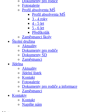
Dokumenty pro rodiče
Fotogalerie
Profil absolventa MŠ
Profil absolventa MŠ
3 - 4 roky
4 - 5 let
5 - 6 let
Předškolák
Zaměstnanci školy
Školní družina
Aktuality
Dokumenty pro rodiče
Dokumenty ŠD
Zaměstnanci
Jídelna
Aktuality
Jídelní lístek
Kontakt
Fotogalerie
Dokumenty pro rodiče a informace
Zaměstnanci
Kontakty
Kontakt
Napište nám