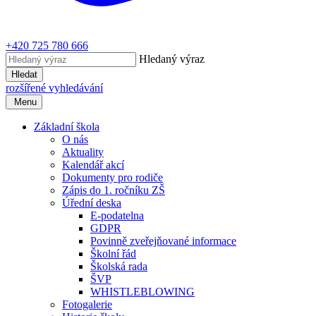
+420 725 780 666
Hledaný výraz
Hledat
rozšířené vyhledávání
Menu
Základní škola
O nás
Aktuality
Kalendář akcí
Dokumenty pro rodiče
Zápis do 1. ročníku ZŠ
Úřední deska
E-podatelna
GDPR
Povinně zveřejňované informace
Školní řád
Školská rada
ŠVP
WHISTLEBLOWING
Fotogalerie