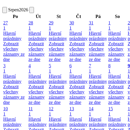
Srpen
2026
Po
Út
St
Čt
Pá
So
27
28
29
30
31
1
2
1
1
1
1
1
1
1
Hlavní
Hlavní
Hlavní
Hlavní
Hlavní
Hlavní
H
prázdniny
prázdniny
prázdniny
prázdniny
prázdniny
prázdniny
p
Zobrazit
Zobrazit
Zobrazit
Zobrazit
Zobrazit
Zobrazit
Z
všechny
všechny
všechny
všechny
všechny
všechny
v
záznamy ze
záznamy
záznamy
záznamy
záznamy
záznamy
z
dne
ze dne
ze dne
ze dne
ze dne
ze dne
z
3
4
5
6
7
8
9
1
1
1
1
1
1
1
Hlavní
Hlavní
Hlavní
Hlavní
Hlavní
Hlavní
H
prázdniny
prázdniny
prázdniny
prázdniny
prázdniny
prázdniny
p
Zobrazit
Zobrazit
Zobrazit
Zobrazit
Zobrazit
Zobrazit
Z
všechny
všechny
všechny
všechny
všechny
všechny
v
záznamy ze
záznamy
záznamy
záznamy
záznamy
záznamy
z
dne
ze dne
ze dne
ze dne
ze dne
ze dne
z
10
11
12
13
14
15
1
1
1
1
1
1
1
1
Hlavní
Hlavní
Hlavní
Hlavní
Hlavní
Hlavní
H
prázdniny
prázdniny
prázdniny
prázdniny
prázdniny
prázdniny
p
Zobrazit
Zobrazit
Zobrazit
Zobrazit
Zobrazit
Zobrazit
Z