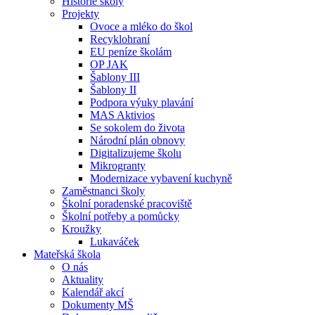
Historie školy
Projekty
Ovoce a mléko do škol
Recyklohraní
EU peníze školám
OP JAK
Šablony III
Šablony II
Podpora výuky plavání
MAS Aktivios
Se sokolem do života
Národní plán obnovy
Digitalizujeme školu
Mikrogranty
Modernizace vybavení kuchyně
Zaměstnanci školy
Školní poradenské pracoviště
Školní potřeby a pomůcky
Kroužky
Lukaváček
Mateřská škola
O nás
Aktuality
Kalendář akcí
Dokumenty MŠ