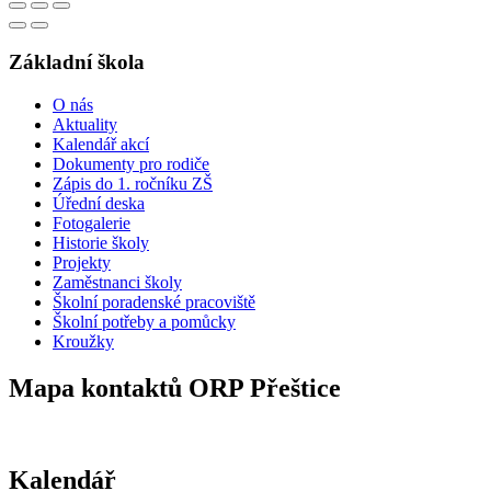
Základní škola
O nás
Aktuality
Kalendář akcí
Dokumenty pro rodiče
Zápis do 1. ročníku ZŠ
Úřední deska
Fotogalerie
Historie školy
Projekty
Zaměstnanci školy
Školní poradenské pracoviště
Školní potřeby a pomůcky
Kroužky
Mapa kontaktů ORP Přeštice
Kalendář