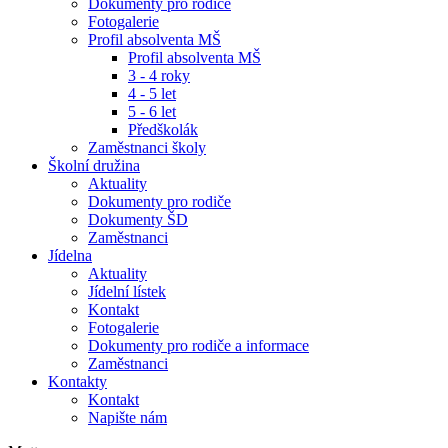
Dokumenty pro rodiče
Fotogalerie
Profil absolventa MŠ
Profil absolventa MŠ
3 - 4 roky
4 - 5 let
5 - 6 let
Předškolák
Zaměstnanci školy
Školní družina
Aktuality
Dokumenty pro rodiče
Dokumenty ŠD
Zaměstnanci
Jídelna
Aktuality
Jídelní lístek
Kontakt
Fotogalerie
Dokumenty pro rodiče a informace
Zaměstnanci
Kontakty
Kontakt
Napište nám