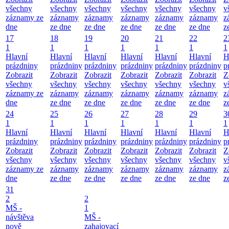
všechny
všechny
všechny
všechny
všechny
všechny
v
záznamy ze
záznamy
záznamy
záznamy
záznamy
záznamy
z
dne
ze dne
ze dne
ze dne
ze dne
ze dne
z
17
18
19
20
21
22
2
1
1
1
1
1
1
1
Hlavní
Hlavní
Hlavní
Hlavní
Hlavní
Hlavní
H
prázdniny
prázdniny
prázdniny
prázdniny
prázdniny
prázdniny
p
Zobrazit
Zobrazit
Zobrazit
Zobrazit
Zobrazit
Zobrazit
Z
všechny
všechny
všechny
všechny
všechny
všechny
v
záznamy ze
záznamy
záznamy
záznamy
záznamy
záznamy
z
dne
ze dne
ze dne
ze dne
ze dne
ze dne
z
24
25
26
27
28
29
3
1
1
1
1
1
1
1
Hlavní
Hlavní
Hlavní
Hlavní
Hlavní
Hlavní
H
prázdniny
prázdniny
prázdniny
prázdniny
prázdniny
prázdniny
p
Zobrazit
Zobrazit
Zobrazit
Zobrazit
Zobrazit
Zobrazit
Z
všechny
všechny
všechny
všechny
všechny
všechny
v
záznamy ze
záznamy
záznamy
záznamy
záznamy
záznamy
z
dne
ze dne
ze dne
ze dne
ze dne
ze dne
z
31
2
2
MŠ -
1
návštěva
MŠ -
nově
zahajovací