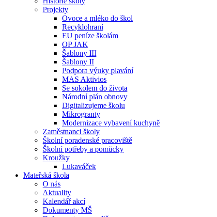
Historie školy
Projekty
Ovoce a mléko do škol
Recyklohraní
EU peníze školám
OP JAK
Šablony III
Šablony II
Podpora výuky plavání
MAS Aktivios
Se sokolem do života
Národní plán obnovy
Digitalizujeme školu
Mikrogranty
Modernizace vybavení kuchyně
Zaměstnanci školy
Školní poradenské pracoviště
Školní potřeby a pomůcky
Kroužky
Lukaváček
Mateřská škola
O nás
Aktuality
Kalendář akcí
Dokumenty MŠ