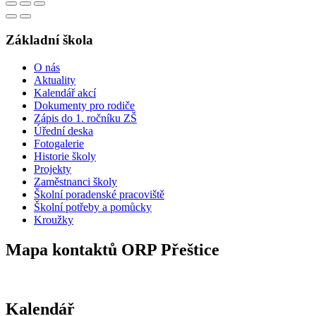
Základní škola
O nás
Aktuality
Kalendář akcí
Dokumenty pro rodiče
Zápis do 1. ročníku ZŠ
Úřední deska
Fotogalerie
Historie školy
Projekty
Zaměstnanci školy
Školní poradenské pracoviště
Školní potřeby a pomůcky
Kroužky
Mapa kontaktů ORP Přeštice
Kalendář