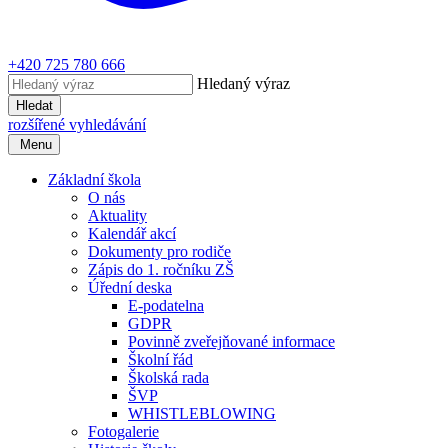
+420 725 780 666
Hledaný výraz
Hledat
rozšířené vyhledávání
Menu
Základní škola
O nás
Aktuality
Kalendář akcí
Dokumenty pro rodiče
Zápis do 1. ročníku ZŠ
Úřední deska
E-podatelna
GDPR
Povinně zveřejňované informace
Školní řád
Školská rada
ŠVP
WHISTLEBLOWING
Fotogalerie