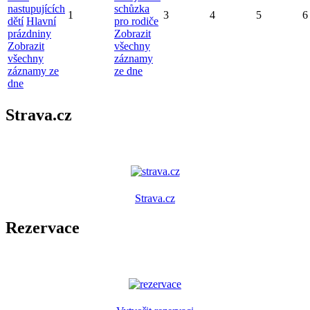
nastupujících
schůzka
1
3
4
5
6
dětí
Hlavní
pro rodiče
prázdniny
Zobrazit
Zobrazit
všechny
všechny
záznamy
záznamy ze
ze dne
dne
Strava.cz
Strava.cz
Rezervace