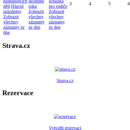
nastupujících
školního
schůzka
3
4
5
6
dětí
Hlavní
roku
pro rodiče
prázdniny
Zobrazit
Zobrazit
Zobrazit
všechny
všechny
všechny
záznamy
záznamy
záznamy ze
ze dne
ze dne
dne
Strava.cz
Strava.cz
Rezervace
Vytvořit rezervaci