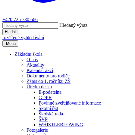
+420 725 780 666
Hledaný výraz
Hledat
rozšířené vyhledávání
Menu
Základní škola
O nás
Aktuality
Kalendář akcí
Dokumenty pro rodiče
Zápis do 1. ročníku ZŠ
Úřední deska
E-podatelna
GDPR
Povinně zveřejňované informace
Školní řád
Školská rada
ŠVP
WHISTLEBLOWING
Fotogalerie