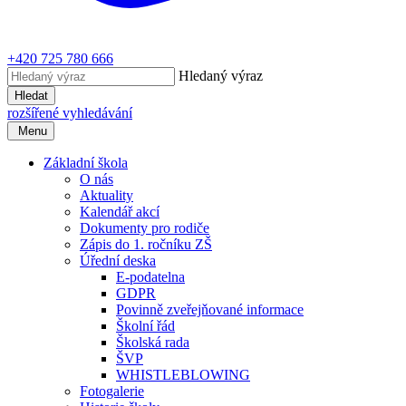
+420 725 780 666
Hledaný výraz
Hledat
rozšířené vyhledávání
Menu
Základní škola
O nás
Aktuality
Kalendář akcí
Dokumenty pro rodiče
Zápis do 1. ročníku ZŠ
Úřední deska
E-podatelna
GDPR
Povinně zveřejňované informace
Školní řád
Školská rada
ŠVP
WHISTLEBLOWING
Fotogalerie