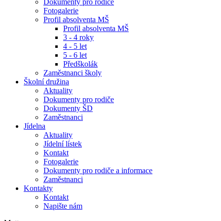
Dokumenty pro rodiče
Fotogalerie
Profil absolventa MŠ
Profil absolventa MŠ
3 - 4 roky
4 - 5 let
5 - 6 let
Předškolák
Zaměstnanci školy
Školní družina
Aktuality
Dokumenty pro rodiče
Dokumenty ŠD
Zaměstnanci
Jídelna
Aktuality
Jídelní lístek
Kontakt
Fotogalerie
Dokumenty pro rodiče a informace
Zaměstnanci
Kontakty
Kontakt
Napište nám