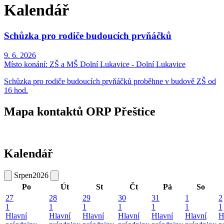
Kalendář
Schůzka pro rodiče budoucích prvňáčků
9. 6. 2026
Místo konání:
ZŠ a MŠ Dolní Lukavice - Dolní Lukavice
Schůzka pro rodiče budoucích prvňáčků proběhne v budově ZŠ od
16 hod.
Mapa kontaktů ORP Přeštice
Kalendář
Srpen
2026
Po
Út
St
Čt
Pá
So
27
28
29
30
31
1
2
1
1
1
1
1
1
1
Hlavní
Hlavní
Hlavní
Hlavní
Hlavní
Hlavní
H