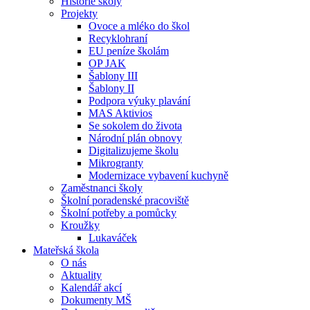
Historie školy
Projekty
Ovoce a mléko do škol
Recyklohraní
EU peníze školám
OP JAK
Šablony III
Šablony II
Podpora výuky plavání
MAS Aktivios
Se sokolem do života
Národní plán obnovy
Digitalizujeme školu
Mikrogranty
Modernizace vybavení kuchyně
Zaměstnanci školy
Školní poradenské pracoviště
Školní potřeby a pomůcky
Kroužky
Lukaváček
Mateřská škola
O nás
Aktuality
Kalendář akcí
Dokumenty MŠ